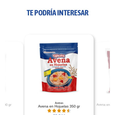
TE PODRÍA INTERESAR
Avenas
Avena en Hoj
 200 gr
Avena en Hojuelas 350 gr