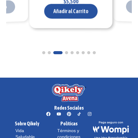
$
5,500
ito
Añ
Añadir al Carrito
Redes Sociales
Sobre Qikely
Políticas
Vida
Términos y
Saludable
condiciones