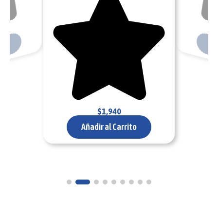
ito
Añ
$
1,940
Añadir al Carrito