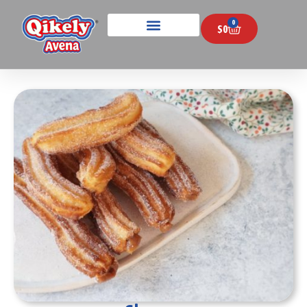
0
$
0