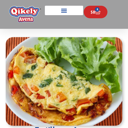
0
$
0