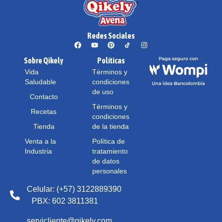
Redes Sociales
Sobre Qikely
Políticas
Vida
Términos y
Saludable
condiciones
de uso
Contacto
Términos y
Recetas
condiciones
Tienda
de la tienda
Venta a la
Política de
Industria
tratamiento
de datos
personales
Celular: (+57) 3122889390
PBX: 602 3811381
servicliente@qikely.com