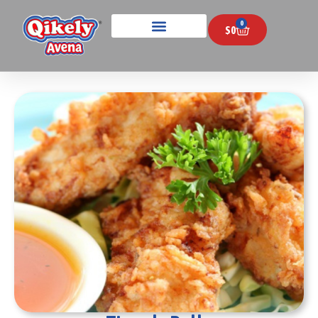
0
$
0