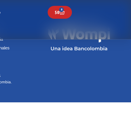
0
$
0
o
da
onales
15
lombia.