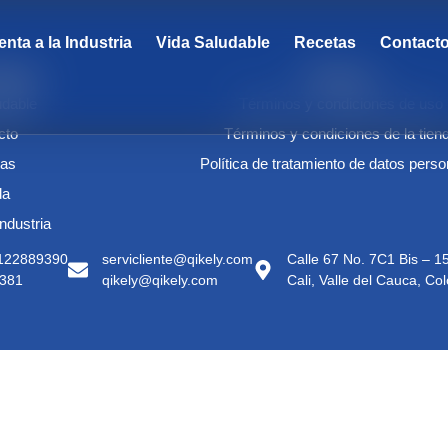
enta a la Industria
Vida Saludable
Recetas
Contact
ikely
Políticas
udable
Términos y condiciones de uso
cto
Términos y condiciones de la tien
tas
Política de tratamiento de datos pers
da
Industria
3122889390
servicliente@qikely.com
Calle 67 No. 7C1 Bis – 
381
qikely@qikely.com
Cali, Valle del Cauca, Co