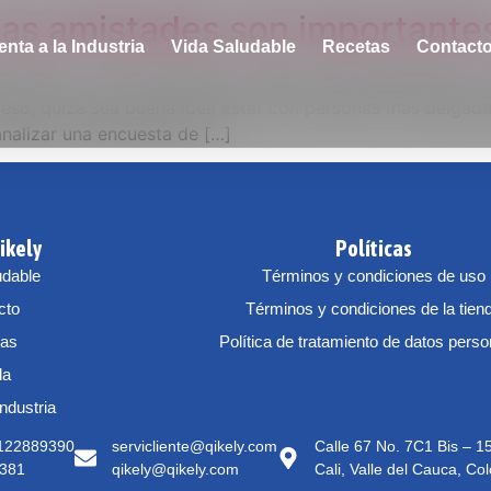
 las amistades son importante
enta a la Industria
Vida Saludable
Recetas
Contact
obrepeso son más propensas a rebajar si pasan tiempo co
eso, quizá sea buena idea estar con personas más delgadas
analizar una encuesta de […]
ikely
Políticas
udable
Términos y condiciones de uso
cto
Términos y condiciones de la tien
tas
Política de tratamiento de datos pers
da
Industria
3122889390
servicliente@qikely.com
Calle 67 No. 7C1 Bis – 
381
qikely@qikely.com
Cali, Valle del Cauca, Co