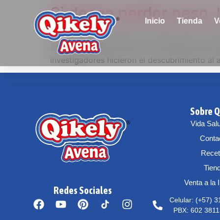
Si desea perder peso,
Inicio
Tienda
V
Un estudio encontró que las personas con s
2016 (HealthDay News) — Si intenta perder p
investigadores hicieron el descubrimiento al 
Sobre Q
Vida Sal
Conta
Rece
Tien
Venta a la 
Redes Sociales
Celular: (+57) 
PBX: 602 3811