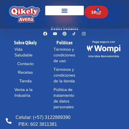
0
$
0
Redes Sociales
Sobre Qikely
Políticas
Vida
Términos y
Saludable
condiciones
de uso
Contacto
Términos y
Recetas
condiciones
Tienda
de la tienda
Venta a la
Política de
Industria
tratamiento
de datos
personales
Celular: (+57) 3122889390
PBX: 602 3811381