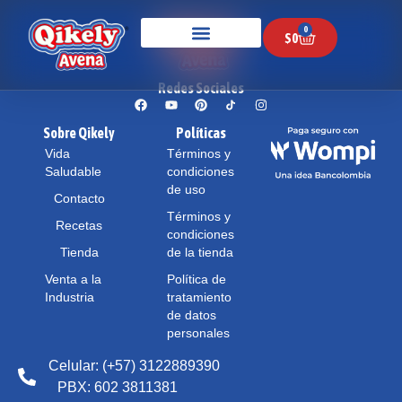
0
$
0
Redes Sociales
Sobre Qikely
Políticas
Vida
Términos y
Saludable
condiciones
de uso
Contacto
Términos y
Recetas
condiciones
Tienda
de la tienda
Venta a la
Política de
Industria
tratamiento
de datos
personales
Celular: (+57) 3122889390
PBX: 602 3811381