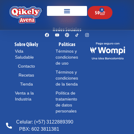
0
$
0
Redes Sociales
Sobre Qikely
Políticas
Vida
Términos y
Saludable
condiciones
de uso
Contacto
Términos y
Recetas
condiciones
Tienda
de la tienda
Venta a la
Política de
Industria
tratamiento
de datos
personales
Celular: (+57) 3122889390
PBX: 602 3811381