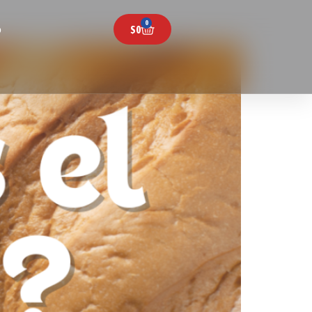
0
$
0
o