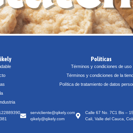
ikely
Políticas
udable
Términos y condiciones de uso
cto
Términos y condiciones de la tien
tas
Política de tratamiento de datos pers
da
Industria
3122889390
servicliente@qikely.com
Calle 67 No. 7C1 Bis – 
381
qikely@qikely.com
Cali, Valle del Cauca, Co