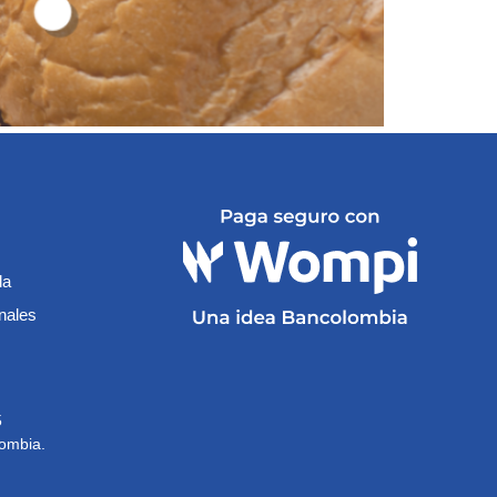
da
onales
15
lombia.