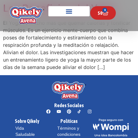
Los Beneficios del Yoga
0
$
0
El Yoga es mucho mas que quemar calorías y tonificar
músculos. Es un ejercicio mente-cuerpo que combina
poses de fortalecimiento y estiramiento con la
respiración profunda y la meditación o relajación.
Alivian el dolor. Las investigaciones muestran que hacer
un entrenamiento ligero de yoga la mayor parte de los
días de la semana puede aliviar el dolor […]
Redes Sociales
Sobre Qikely
Políticas
Vida
Términos y
Saludable
condiciones