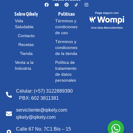
Sobre Qikely
Políticas
Vida
Términos y
Saludable
condiciones
de uso
Contacto
Términos y
Recetas
condiciones
Tienda
de la tienda
Venta a la
Política de
Industria
tratamiento
de datos
personales
Celular: (+57) 3122889390
PBX: 602 3811381
servicliente@qikely.com
qikely@qikely.com
Calle 67 No. 7C1 Bis – 15