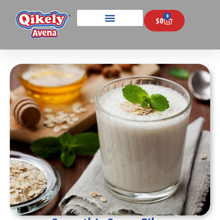
0
$
0