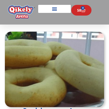
0
$
0