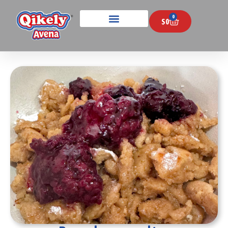
0
$
0