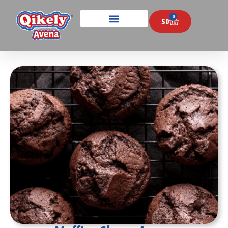
0
$
0