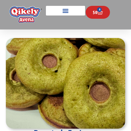
0
$
0