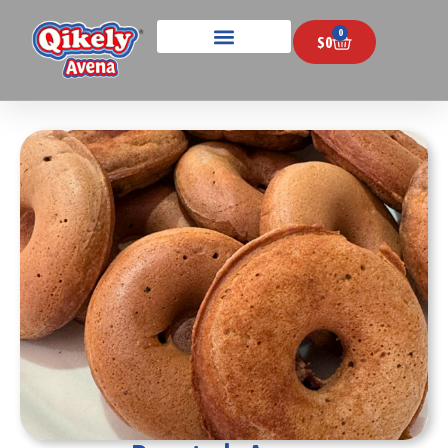
0
$
0