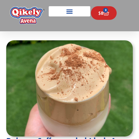
0
$
0