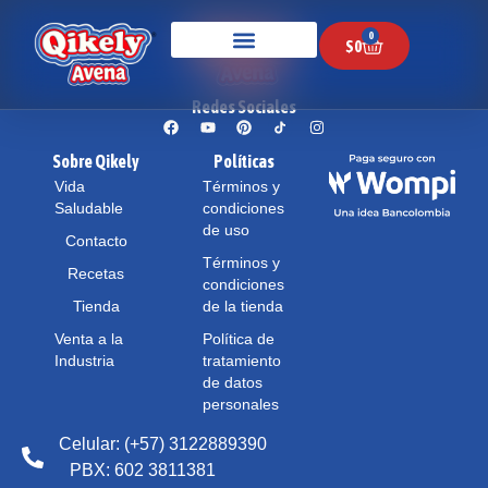
0
$
0
Redes Sociales
Sobre Qikely
Políticas
Vida
Términos y
Saludable
condiciones
de uso
Contacto
Términos y
Recetas
condiciones
Tienda
de la tienda
Venta a la
Política de
Industria
tratamiento
de datos
personales
Celular: (+57) 3122889390
PBX: 602 3811381