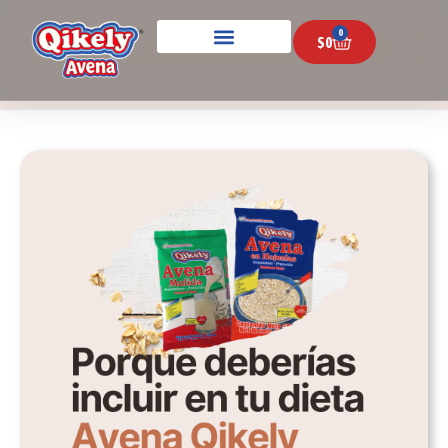
0
$
0