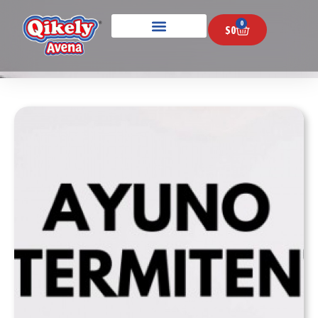
0
$
0