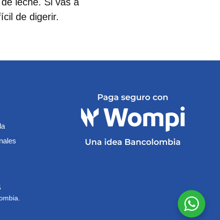
de leche. Si vas a
il de digerir.
da
onales
15
lombia.