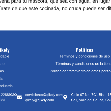
vena para tu mascota, que sea con agua, en lugar 
rate de que este cocinada, no cruda puede ser difíc
ikely
Políticas
udable
Términos y condiciones de uso
cto
Términos y condiciones de la tien
tas
Política de tratamiento de datos pers
da
Industria
3122889390
servicliente@qikely.com
Calle 67 No. 7C1 Bis – 
381
qikely@qikely.com
Cali, Valle del Cauca, Co