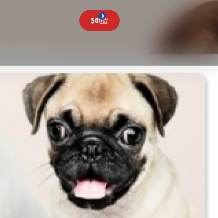
0
$
0
o