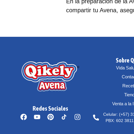
En la preparación de la A
compartir tu Avena, asegú
Sobre Q
Vida Sal
Conta
Rece
Tien
Venta a la 
Redes Sociales
Celular: (+57) 
PBX: 602 3811