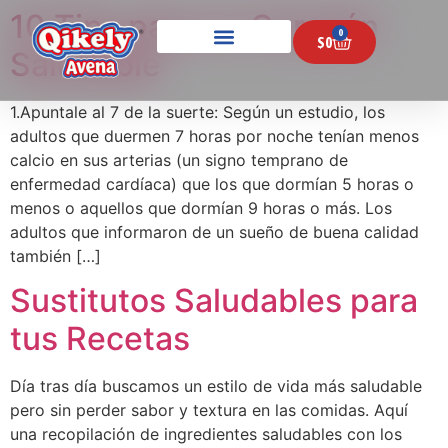
10 Tips para un Corazón
0
$
0
Saludable
1.Apuntale al 7 de la suerte: Según un estudio, los
adultos que duermen 7 horas por noche tenían menos
calcio en sus arterias (un signo temprano de
enfermedad cardíaca) que los que dormían 5 horas o
menos o aquellos que dormían 9 horas o más. Los
adultos que informaron de un sueño de buena calidad
también […]
Sustitutos Saludables para
tus Recetas
Día tras día buscamos un estilo de vida más saludable
pero sin perder sabor y textura en las comidas. Aquí
una recopilación de ingredientes saludables con los